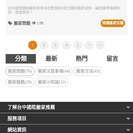
台中揚陞精緻搬家就來為您整理出8項主要的搬家習俗，讓您搬得順順利
利、面面俱到！
搬家問題
1.8K
閱讀搬家知識
1
2
3
4
5
>
>>
分類
最新
熱門
留言
搬家問題(76)
搬家注意事項(44)
搬家方法(43)
搬家服務(29)
搬家小知識(12)
了解台中揚陞搬家推薦
服務項目
網站資訊