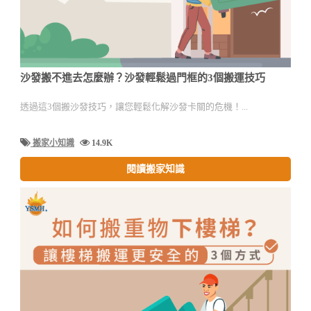
沙發搬不進去怎麼辦？沙發輕鬆過門框的3個搬運技巧
透過這3個搬沙發技巧，讓您輕鬆化解沙發卡關的危機！...
搬家小知識
14.9K
閱讀搬家知識