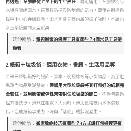
再透過工業膠膜從上至下的牢牢捆住
，就能運用工業膠膜的防
水特性隔絕雨水，還兼具防撞與防刮傷的能力，即使在搬運過
程中不小心弄破膠膜，雨水也會先被內層的毯子吸附，不讓雨
水直接接觸到大型家具。
延伸閱讀：
電視搬家的保護工具有哪些？4個常見工具帶
你看
2.紙箱＋垃圾袋：適用衣物、書籍、生活用品等
若是已經裝箱好的服飾、書本、枕頭棉被等小型物品，為了避
免箱內物品受潮發霉，
建議用大型垃圾袋將其打包好的紙箱完
全套住，並用膠帶或彈性束帶封住垃圾袋的開口
，不僅包裝過
程方便快捷，還能在搬家下大雨時，避免紙箱被雨水淋濕軟
化，造成紙箱承重力下滑與「落底」的狀況發生。
延伸閱讀：
搬家收納技巧有哪些？4方式讓打包過程更有