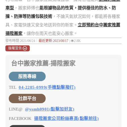
車型
，搬家師傅也
能根據物品的性質，提供極佳的防水、防
撞、防摔等防護包裝技術
，不論天氣狀況如何，都能將各種家
具、家電快速又安全地送到你的新家。
立即預約台中搬家推薦
揚陞搬家
，讓你在雨天也能安心搬家。
發布時間:2021/06/24｜
最近更新:2023/08/17
|
2.8K
版權宣告
台中搬家推薦-揚陞搬家
服務專線
TEL
04-2285-0999(手機點擊撥打)
社群平台
LINE@
@ysmh0901(點擊加好友)
FACEBOOK
揚陞搬家公司粉絲專頁(點擊前往)