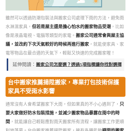
雖然可以透過防潮包裝法與搬家公司處理下雨的方法，避免雨
水淋濕家具，
但若是屋主還是擔心怕水的搬家物品受潮
，比如
像是液晶電視、電腦等類型的家電。
搬家公司通常會與屋主協
議，並改約下次天氣較好的時候再進行搬家
，就能使家具、家
電等物品在最合適的天氣下，輕鬆又快速的完成搬家喔！
延伸閱讀：
搬家公司怎麼選？透過5項指標讓你找對選擇
台中搬家推薦揚陞搬家，專業打包技術保護
家具不受雨水影響
通常沒有人會希望搬家下大雨，但如果真的不小心遇到了，
只
要大家做好防水包裝措施，並減少搬家物品暴露在雨中的時
間
，就能讓自己輕鬆應對雨天搬家所有流程，讓搬家工作更順
利地落幕。台中搬家推薦揚陞搬家，擁有各種能夠
避雨的搬家