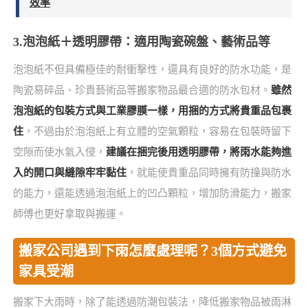
效率
3.泡泡紙＋透明膠帶：適用陶瓷碗盤、藝術品等
泡泡紙不但具備極佳的耐衝擊性，還具有良好的防水功能，是
陶瓷易碎品、珍貴藝術品等搬家物品最合適的防水包材。
雖然
泡泡紙的包裝方式與工業膠膜一樣，用捆的方式將貴重品包裹
住
，不過由於泡泡紙上有立體的空氣顆粒，容易在包裝時留下
空隙而使水氣入侵，
建議在捆完後用透明膠帶，將雨水能夠進
入的開口與縫隙牢牢黏住
，就能使貴重品同時擁有防撞與防水
的能力，還能透過泡泡紙上的凹凸顆粒，增加防滑能力，搬家
師傅也更好拿取與搬運。
搬家公司遇到下雨怎麼處理呢？3個方式避免
家具受潮
搬家下大雨時，除了能透過防潮包裝法，降低搬家物品被雨淋