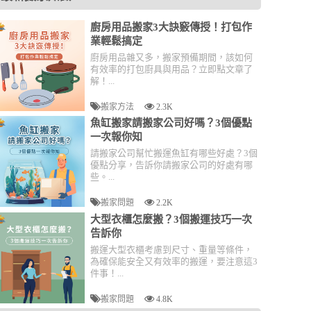
廚房用品搬家3大訣竅傳授！打包作
業輕鬆搞定
廚房用品雜又多，搬家預備期間，該如何
有效率的打包廚具與用品？立即點文章了
解！...
搬家方法
2.3K
魚缸搬家請搬家公司好嗎？3個優點
一次報你知
請搬家公司幫忙搬運魚缸有哪些好處？3個
優點分享，告訴你請搬家公司的好處有哪
些。...
搬家問題
2.2K
大型衣櫃怎麼搬？3個搬運技巧一次
告訴你
搬運大型衣櫃考慮到尺寸、重量等條件，
為確保能安全又有效率的搬運，要注意這3
件事！...
搬家問題
4.8K