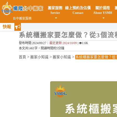
搬家服務
線上預約及估價
關於揚陞
Service
Contact
About YSMH
台中搬家服務
快報
系統櫃搬家要怎麼做？從3個流
發布時間:2024/09/27｜
最近更新:2024/10/09
|
1.6K
本文共1461字，閱讀時間約5分鐘
>
>
>
首頁
搬家小知識
搬家小知識
系統櫃搬家要怎麼做？從