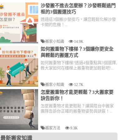
沙發搬不進去怎麼辦？沙發輕鬆過門
框的3個搬運技巧
透過這3個搬沙發技巧，讓您輕鬆化解沙發
卡關的危機！...
搬家小知識
14.9K
如何搬重物下樓梯？3個讓你更安全
與輕鬆的搬運方式
如何搬重物下樓梯?透過4個重點與3個選擇,
教大家如何在樓梯上搬重物更加輕鬆吧!...
搬家小知識
12.7K
怎麼搬重物才能更輕鬆？3大搬家要
訣告訴你！
怎麼搬重物才能更輕鬆？讓揚陞台中搬家
團隊告訴你正確的搬重物姿勢與訣竅！...
搬家方法
9.3K
最新搬家知識