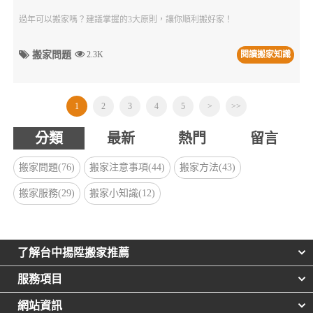
過年可以搬家嗎？建議掌握的3大原則，讓你順利搬好家！
搬家問題
2.3K
閱讀搬家知識
1
2
3
4
5
>
>>
分類
最新
熱門
留言
搬家問題(76)
搬家注意事項(44)
搬家方法(43)
搬家服務(29)
搬家小知識(12)
了解台中揚陞搬家推薦
服務項目
網站資訊