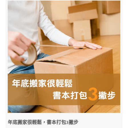
年底搬家很輕鬆，書本打包3撇步