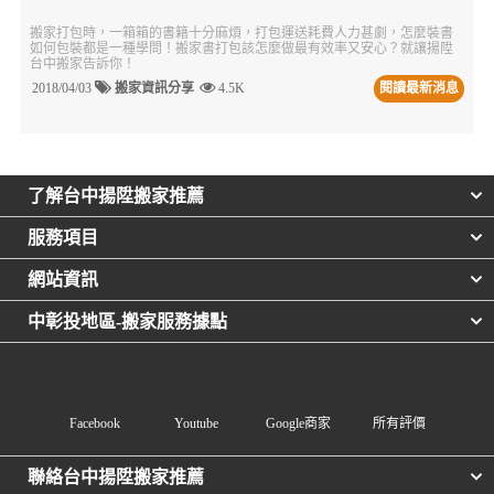
搬家打包時，一箱箱的書籍十分麻煩，打包運送耗費人力甚劇，怎麼裝書
如何包裝都是一種學問！搬家書打包該怎麼做最有效率又安心？就讓揚陞
台中搬家告訴你！
2018/04/03
搬家資訊分享
4.5K
閱讀最新消息
了解台中揚陞搬家推薦
服務項目
網站資訊
中彰投地區-搬家服務據點
Facebook
Youtube
Google商家
所有評價
聯絡台中揚陞搬家推薦