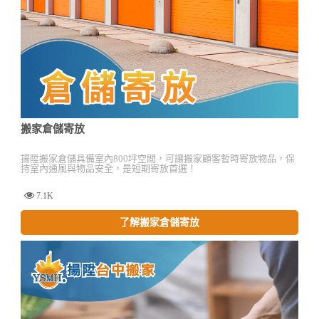
搬家倉儲寄放
揚陞搬家倉儲具備室內800坪空間，可讓搬家顧客暫時寄放物品，保
持室內通風與物品安全，是短期寄放首選！
7.1K
了解搬家倉儲寄放