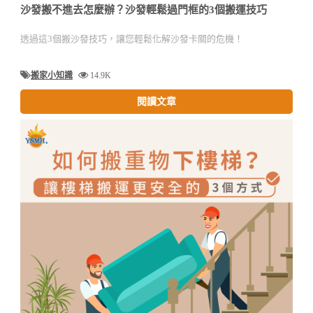
沙發搬不進去怎麼辦？沙發輕鬆過門框的3個搬運技巧
透過這3個搬沙發技巧，讓您輕鬆化解沙發卡關的危機！
搬家小知識
14.9K
閱讀文章