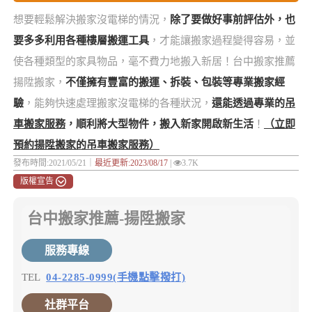
想要輕鬆解決搬家沒電梯的情況，
除了要做好事前評估外，也
要多多利用各種樓層搬運工具
，才能讓搬家過程變得容易，並
使各種類型的家具物品，毫不費力地搬入新居！台中搬家推薦
揚陞搬家，
不僅擁有豐富的搬運、拆裝、包裝等專業搬家經
驗
，能夠快速處理搬家沒電梯的各種狀況，
還能透過專業的
吊
車搬家服務
，順利將大型物件，搬入新家開啟新生活
！
（立即
預約揚陞搬家的吊車搬家服務）
發布時間:2021/05/21｜
最近更新:2023/08/17
|
3.7K
版權宣告
台中搬家推薦-揚陞搬家
服務專線
TEL
04-2285-0999(手機點擊撥打)
社群平台