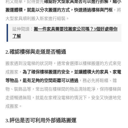
利又簡單，記得要先
確認好大型家具是否可以進行拆解，縮小
搬運體積，就能以分次搬運的方式，快速通過樓梯與門框
，將
大型家具順利搬入新家進行組裝。
延伸閱讀：
搬一件家具需要找搬家公司嗎？3個好處帶你
了解
2.確認樓梯與走道是否暢通
搬家遇到沒電梯的狀況時，通常會選擇以樓梯搬運的方式來完
成搬家，
為了確保樓梯搬運的安全，並讓體積大的家具、家電
等物品，能有足夠的空間距離可以通過
，務必先將鞋櫃、雜
物、裝飾品等，常出現在樓梯間的物品清除乾淨，保持樓梯與
走道暢通無阻，就能在家裡沒電梯的情況下，安全又快速地完
成搬家。
3.評估是否可利用外部通路搬運