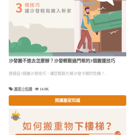
沙發搬不進去怎麼辦？沙發輕鬆過門框的3個搬運技巧
透過這3個搬沙發技巧，讓您輕鬆化解沙發卡關的危機！...
搬家小知識
14.9K
閱讀搬家知識