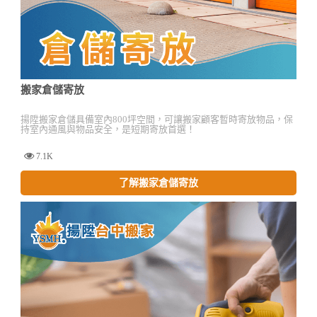
搬家倉儲寄放
揚陞搬家倉儲具備室內800坪空間，可讓搬家顧客暫時寄放物品，保
持室內通風與物品安全，是短期寄放首選！
7.1K
了解搬家倉儲寄放