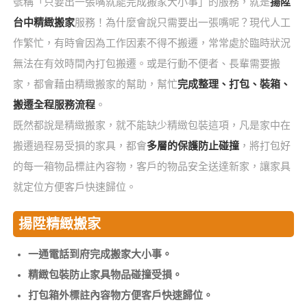
號稱「只要出一張嘴就能完成搬家大小事」的服務，就是
揚陞
台中精緻搬家
服務！為什麼會說只需要出一張嘴呢？現代人工
作繁忙，有時會因為工作因素不得不搬遷，常常處於臨時狀況
無法在有效時間內打包搬遷。或是行動不便者、長輩需要搬
家，都會藉由精緻搬家的幫助，幫忙
完成整理、打包、裝箱、
搬遷全程服務流程
。
既然都說是精緻搬家，就不能缺少精緻包裝這項，凡是家中在
搬遷過程易受損的家具，都會
多層的保護防止碰撞
，將打包好
的每一箱物品標註內容物，客戶的物品安全送達新家，讓家具
就定位方便客戶快速歸位。
揚陞精緻搬家
一通電話到府完成搬家大小事。
精緻包裝防止家具物品碰撞受損。
打包箱外標註內容物方便客戶快速歸位。