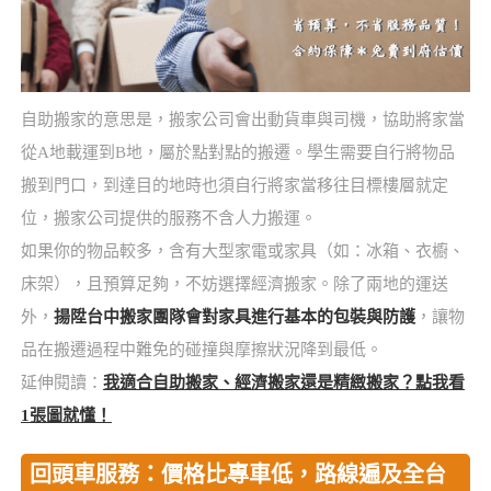
自助搬家的意思是，搬家公司會出動貨車與司機，協助將家當
從A地載運到B地，屬於點對點的搬遷。學生需要自行將物品
搬到門口，到達目的地時也須自行將家當移往目標樓層就定
位，搬家公司提供的服務不含人力搬運。
如果你的物品較多，含有大型家電或家具（如：冰箱、衣櫥、
床架），且預算足夠，不妨選擇經濟搬家。除了兩地的運送
外，
揚陞台中搬家團隊會對家具進行基本的包裝與防護
，讓物
品在搬遷過程中難免的碰撞與摩擦狀況降到最低。
延伸閱讀：
我適合自助搬家、經濟搬家還是精緻搬家？點我看
1張圖就懂！
回頭車服務：價格比專車低，路線遍及全台