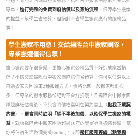
不過，雖然是回頭車搬家服務，揚陞台中搬家團隊依然會比照
專車，
進行完整的免費到府估價以及簽約流程
，保障學生搬家
的權益。幫學生省預算，但絕對不省學生搬家應有的服務品
質！
學生搬家不用愁！交給揚陞台中搬家團隊，
專業搬遷值得信賴！
擔心搬家要花很多錢，更擔心搬家公司品質不好造成家當損
傷？不妨交給揚陞台中搬家團隊幫你省預算！你可以任選以上
自助搬家與回頭車2種搬運方式，價格比起一般搬家都低很
多，但專業的搬家服務卻絕對不會打折哦！且揚陞台中搬家團
隊經詳細估價後，不只會將價格寫明在契約書上（
點我下載契
約書
），
更會同時註明「絕不事後加價」以確保學生搬家的權
益
。就讓揚陞台中搬家團隊超過10年的豐富專業搬遷經驗，幫
你將住宿生活做個完美Ending！立即
撥打服務專線（點我撥