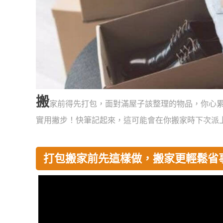
搬
家前得先打包，面對滿屋子該整理的物品，你心
實用撇步！快筆記起來，這可能會在你搬家時下次派
打包搬家前先這樣做，搬家更輕鬆省