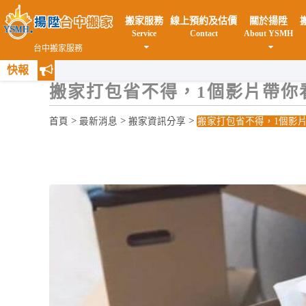
搬家服務
線上預約及估價
關於揚陞
Service
Contact
About YSMH
台中搬家服務
快報
搬家打包省不得，1個影片帶你
>
>
>
首頁
最新消息
搬家資訊分享
搬家打包省不得，1個影