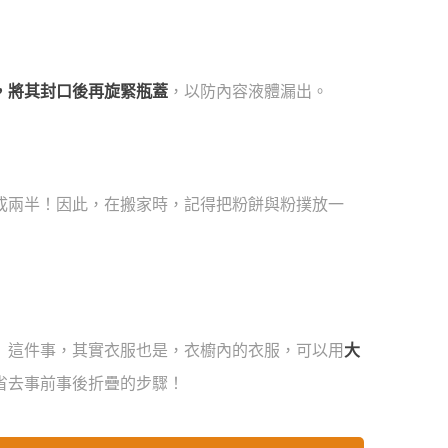
，將其封口後再旋緊瓶蓋
，以防內容液體漏出。
成兩半！因此，在搬家時，記得把粉餅與粉撲放一
」這件事，其實衣服也是，衣櫥內的衣服，可以用
大
省去事前事後折疊的步驟！