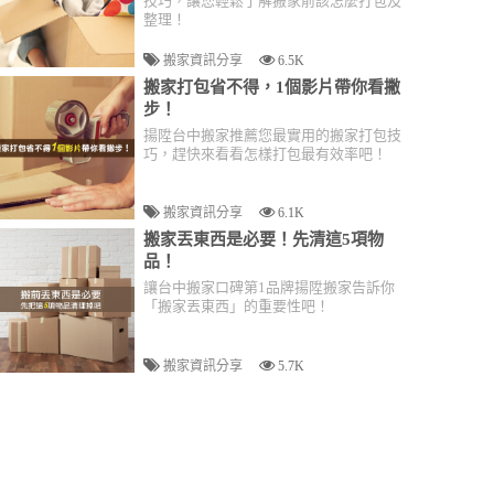
技巧，讓您輕鬆了解搬家前該怎麼打包及
整理！
搬家資訊分享
6.5K
搬家打包省不得，1個影片帶你看撇
步！
揚陞台中搬家推薦您最實用的搬家打包技
巧，趕快來看看怎樣打包最有效率吧！
搬家資訊分享
6.1K
搬家丟東西是必要！先清這5項物
品！
讓台中搬家口碑第1品牌揚陞搬家告訴你
「搬家丟東西」的重要性吧！
搬家資訊分享
5.7K