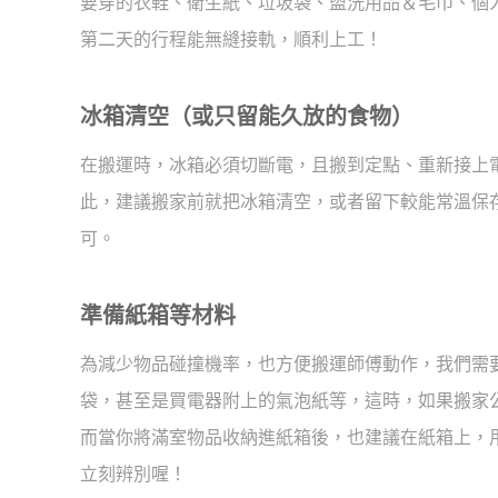
要穿的衣鞋、衛生紙、垃圾袋、盥洗用品＆毛巾、個
第二天的行程能無縫接軌，順利上工！
冰箱清空（或只留能久放的食物）
在搬運時，冰箱必須切斷電，且搬到定點、重新接上電
此，建議搬家前就把冰箱清空，或者留下較能常溫保
可。
準備紙箱等材料
為減少物品碰撞機率，也方便搬運師傅動作，我們需
袋，甚至是買電器附上的氣泡紙等，這時，如果搬家
而當你將滿室物品收納進紙箱後，也建議在紙箱上，
立刻辨別喔！