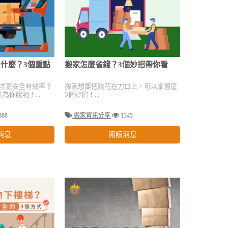
什麼？3個重點
搬家怎麼省錢？3個妙招帶你看
才更安全有效率？
搬家想要把錢花在刀口上，可以掌握這
為你說明！...
3個妙招！...
888
搬家資訊分享
1345
消息
閱讀消息