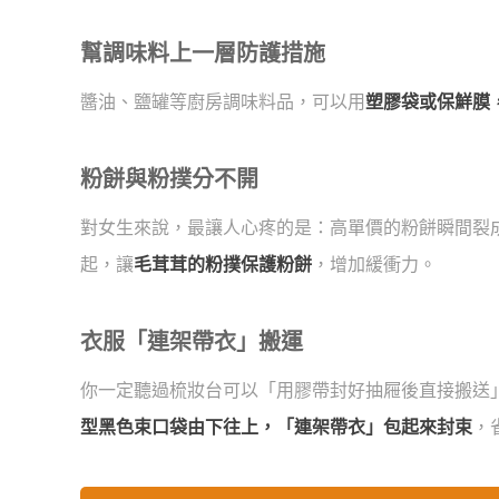
幫調味料上一層防護措施
醬油、鹽罐等廚房調味料品，可以用
塑膠袋或保鮮膜
粉餅與粉撲分不開
對女生來說，最讓人心疼的是：高單價的粉餅瞬間裂
起，讓
毛茸茸的粉撲保護粉餅
，增加緩衝力。
衣服「連架帶衣」搬運
你一定聽過梳妝台可以「用膠帶封好抽屜後直接搬送
型黑色束口袋由下往上，「連架帶衣」包起來封束
，