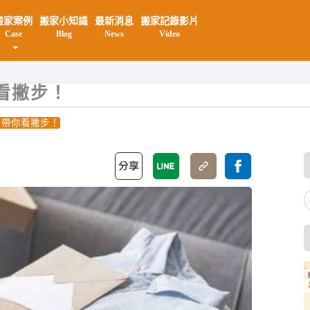
搬家案例
搬家小知識
最新消息
搬家記錄影片
Case
Blog
News
Video
揚陞
看撇步！
片帶你看撇步！