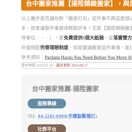
台中搬家推薦【揚陞精緻搬家】，與
以上撇步是否讓你對「搬家打包」這件事不再這麼煩
手，就會讓整件事變得輕鬆許多！尤其【揚陞精緻搬
停車位．．．），更
免費提供5個大紙箱
，並
落實雙方
外還搭配
完善理賠制度
，就是要讓搬家這件事情，能
參考資料：
Packing Hacks You Need Before You Move 
發布時間 2018-05-10｜
最近更新 2024-09-27
台中搬家推薦-揚陞搬家
服務專線
TEL
04-2285-0999(手機點擊撥打)
社群平台