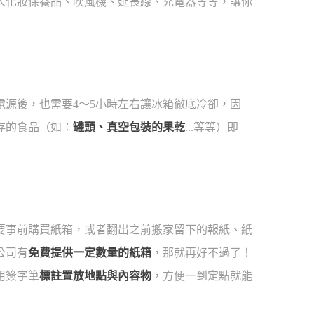
人化妝保養品、吹風機、延長線、充電器等等，讓你
源後，也需要4～5小時左右讓冰箱徹底冷卻，因
存的食品（如：
罐頭、真空包裝的果乾
...等等）即
要事前購買紙箱，或者翻出之前搬家留下的報紙、紙
公司有
免費提供一定數量的紙箱
，那就再好不過了！
用簽字筆
標註置放地點與內容物
，方便一到定點就能