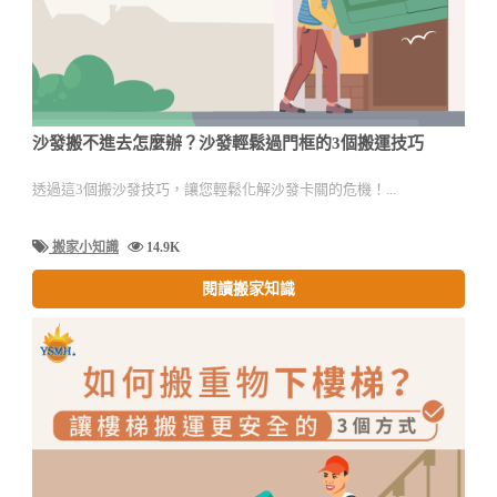
沙發搬不進去怎麼辦？沙發輕鬆過門框的3個搬運技巧
透過這3個搬沙發技巧，讓您輕鬆化解沙發卡關的危機！...
搬家小知識
14.9K
閱讀搬家知識