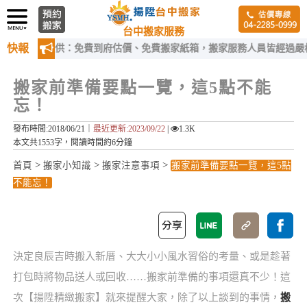
台中搬家服務
快報
提供：免費到府估價、免費搬家紙箱，搬家服務人員皆經過嚴格訓練！
搬家前準備要點一覽，這5點不能
忘！
發布時間:2018/06/21｜
最近更新:2023/09/22
|
1.3K
本文共1553字，閱讀時間約6分鐘
>
>
>
首頁
搬家小知識
搬家注意事項
搬家前準備要點一覽，這5點
不能忘！
決定良辰吉時搬入新厝、大大小小風水習俗的考量、或是趁著
打包時將物品送人或回收……搬家前準備的事項還真不少！這
次【揚陞精緻搬家】就來提醒大家，除了以上談到的事情，
搬