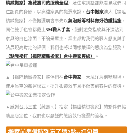
精緻搬家】為藏壽司的服務全程
）及住宅別墅都能看見我們同
仁認真的身影。以高檔家具的搬遷來說，
台中搬家
達人【揚陞
精緻搬家】不僅搬遷前會事先以
氣泡紙等材料做好防護措施
，
同仁雙手也會都戴上
3M職人手套
，絕對避免指紋與汗漬沾到
家具的白色漆面！不論是屋主、業主都對我們的職人態度與手
法展現高肯定的評價，我們也將以同樣嚴謹的態度為您服務！
（點我撥打【揚陞精緻搬家】
台中搬家
專線）
。
▲【揚陞精緻搬家】夥伴們在
台中搬家
－大坑洋房別墅現場，
使用吊車的搬運模式，提升搬遷效率且不傷害到客戶的樓梯。
▲感謝台北三重【藏壽司】指定【揚陞精緻搬家】的夥伴們協
助展店定位，我們也以嚴謹的態度執行搬遷的流程。
搬家前準備時別忘了這2點--打包篇