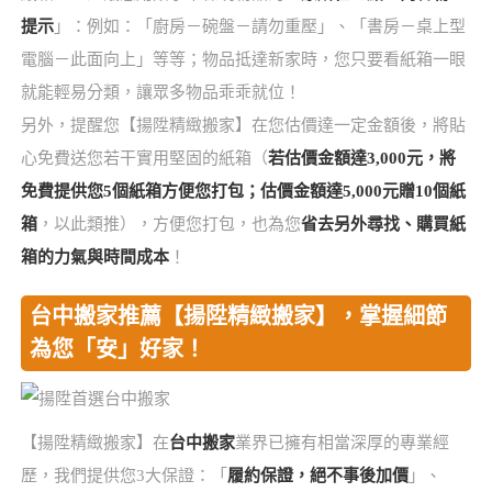
提示
」：例如：「廚房－碗盤－請勿重壓」、「書房－桌上型
電腦－此面向上」等等；物品抵達新家時，您只要看紙箱一眼
就能輕易分類，讓眾多物品乖乖就位！
另外，提醒您【揚陞精緻搬家】在您估價達一定金額後，將貼
心免費送您若干實用堅固的紙箱（
若估價金額達3,000元，將
免費提供您5個紙箱方便您打包；估價金額達5,000元贈10個紙
箱
，以此類推），方便您打包，也為您
省去另外尋找、購買紙
箱的力氣與時間成本
！
台中搬家推薦【揚陞精緻搬家】，掌握細節
為您「安」好家！
【揚陞精緻搬家】在
台中搬家
業界已擁有相當深厚的專業經
歷，我們提供您3大保證：「
履約保證，絕不事後加價
」、