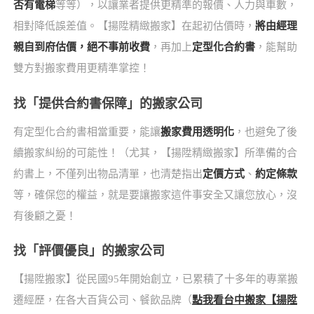
否有電梯
等等），以讓業者提供更精準的報價、人力與車數，
相對降低誤差值。【揚陞精緻搬家】在起初估價時，
將由經理
親自到府估價，絕不事前收費
，再加上
定型化合約書
，能幫助
雙方對搬家費用更精準掌控！
找「提供合約書保障」的搬家公司
有定型化合約書相當重要，能讓
搬家費用透明化
，也避免了後
續搬家糾紛的可能性！（尤其，【揚陞精緻搬家】所準備的合
約書上，不僅列出物品清單，也清楚指出
定價方式
、
約定條款
等，確保您的權益，就是要讓搬家這件事安全又讓您放心，沒
有後顧之憂！
找「評價優良」的搬家公司
【揚陞搬家】從民國95年開始創立，已累積了十多年的專業搬
遷經歷，在各大百貨公司、餐飲品牌（
點我看台中搬家【揚陞