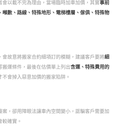
者會以載不完為理由，當場臨時加車加價，其實
事前
、噸數、路線、特殊地形、電梯樓層、傢俱、特殊物
，會故意將搬家合約細項訂的模糊，建議客戶要將
細
等搬運條件，最後在估價單上列出
含運、特殊費用的
才不會掉入惡意加價的搬家陷阱。
接案，卻用障眼法讓車內空間變小，誆騙客戶需要加
會較確實。