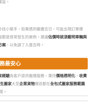
權益。
外找小幫手，如果遇到搬遷吉日，可能出現訂單爆
程都是很常發生的案例。建議
估價時就須載明車輛與
方案
，以免誤了入厝吉時。
服務最安心
家經驗
為客戶提供搬運服務，秉持
價格透明化
、
收費
生搬家
大至
企業貨物
運送都在
全包式搬家服務範圍
厝。