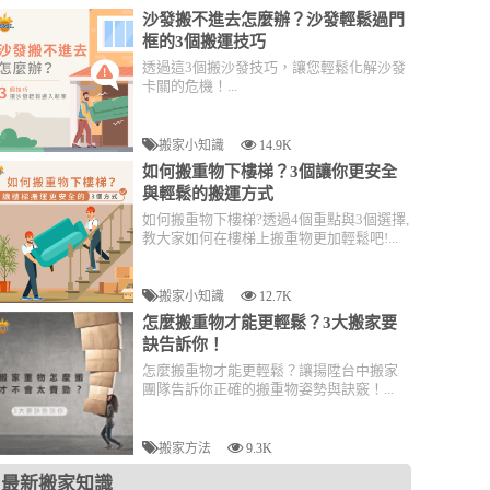
沙發搬不進去怎麼辦？沙發輕鬆過門
框的3個搬運技巧
透過這3個搬沙發技巧，讓您輕鬆化解沙發
卡關的危機！...
搬家小知識
14.9K
如何搬重物下樓梯？3個讓你更安全
與輕鬆的搬運方式
如何搬重物下樓梯?透過4個重點與3個選擇,
教大家如何在樓梯上搬重物更加輕鬆吧!...
搬家小知識
12.7K
怎麼搬重物才能更輕鬆？3大搬家要
訣告訴你！
怎麼搬重物才能更輕鬆？讓揚陞台中搬家
團隊告訴你正確的搬重物姿勢與訣竅！...
搬家方法
9.3K
最新搬家知識