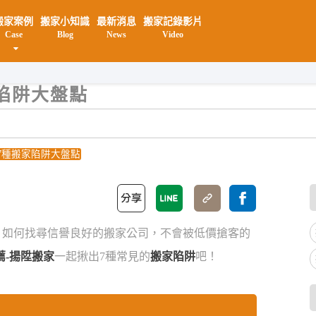
搬家案例
搬家小知識
最新消息
搬家記錄影片
Case
Blog
News
Video
揚
陷阱大盤點
7種搬家陷阱大盤點
，如何找尋信譽良好的搬家公司，不會被低價搶客的
薦-揚陞搬家
一起揪出7種常見的
搬家陷阱
吧！