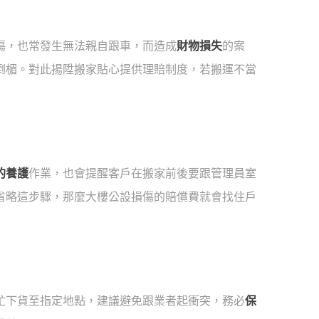
傷，也常發生無法親自跟車，而造成
財物損失
的案
倒楣。對此揚陞搬家貼心提供理賠制度，若搬運不當
的養護
作業，也會提醒客戶在搬家前後要跟管理員室
省略這步驟，那麼大樓公設損傷的賠償費就會找住戶
忙下貨至指定地點，建議避免跟業者起衝突，務必
保