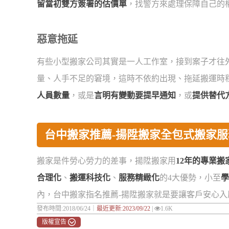
留當初雙方簽署的估價單
，找警方來處理保障自己的
惡意拖延
有些小型搬家公司其實是一人工作室，接到案子才往
量、人手不足的窘境，這時不依約出現、拖延搬運時
人員數量
，或是
言明有變動要提早通知
，或
提供替代
台中搬家推薦-揚陞搬家全包式搬家
搬家是件勞心勞力的差事，揚陞搬家用
12年的專業搬
合理化
、
搬運科技化
、
服務精緻化
的4大優勢，小至
學
內，台中搬家指名推薦-揚陞搬家就是要讓客戶安心入
發布時間:2018/06/24｜
最近更新:2023/09/22
|
1.6K
版權宣告