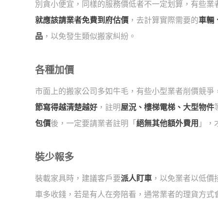
別貪小便宜，同樣的服務價低者不一定划算，有些業
就應該請業者免費到府估價
，去計算實際需要的
車輛
品
，以免發生類似搬家糾紛。
各種加價
市面上的搬家公司多如牛毛，有些小型業者削價競爭
節寫得越清楚越好
，註明
屋況、樓梯電梯、大型物件
包價
後，一定要請業者註明「
絕無其他額外費用
」，
裝少報多
裝載家具時，建議客戶要
派人盯車
，以免業者以低價
車多收錢，若是有人在旁陪看，通常業者的理貨方式