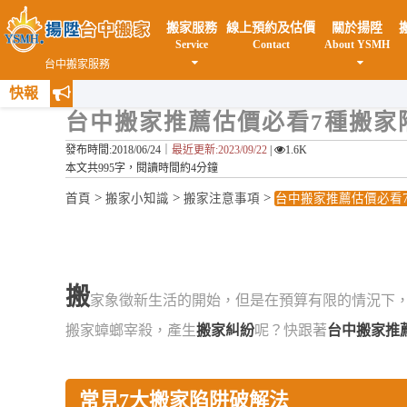
搬家服務
線上預約及估價
關於揚陞
Service
Contact
About YSMH
台中搬家服務
快報
台中搬家推薦估價必看7種搬家
發布時間:2018/06/24｜
最近更新:2023/09/22
|
1.6K
本文共995字，閱讀時間約4分鐘
>
>
>
首頁
搬家小知識
搬家注意事項
台中搬家推薦估價必看
搬
家象徵新生活的開始，但是在預算有限的情況下
搬家蟑螂宰殺，產生
搬家糾紛
呢？快跟著
台中搬家推
常見7大搬家陷阱破解法