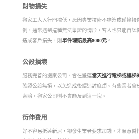
財物損失
搬家工人入行門檻低，恐因專業技術不夠造成碰撞損
例，通常遇到這種無法舉證的情形，客人也只能自認
造成客戶損失，則
單件理賠最高8000元
。
公設損壞
服務完善的搬家公司，會在搬運
當天進行電梯或樓梯
確認公設無損，以免造成後續追討麻煩。有些業者會
索賠，搬家公司則不會顧及到這一塊。
衍伸費用
好不容易抵達新居，卻發生業者要求加錢，才願意幫