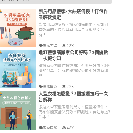
廚房用品搬家3大訣竅傳授！打包作
業輕鬆搞定
廚房用品雜又多，搬家預備期間，該如何
有效率的打包廚具與用品？立即點文章了
解！...
搬家方法
2.3K
魚缸搬家請搬家公司好嗎？3個優點
一次報你知
請搬家公司幫忙搬運魚缸有哪些好處？3個
優點分享，告訴你請搬家公司的好處有哪
些。...
搬家問題
2.2K
大型衣櫃怎麼搬？3個搬運技巧一次
告訴你
搬運大型衣櫃考慮到尺寸、重量等條件，
為確保能安全又有效率的搬運，要注意這3
件事！...
搬家問題
4.8K