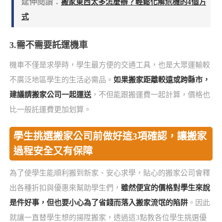
延伸閱讀：
搬家東西太多怎麼辦？輕鬆化解危機的4個方
式
3.需不需要託運機車
機車不僅是求學時，學生最方便的交通工具，也是大眾運輸較
不廣泛地區學生的生活必需品。
如果搬家距離較遠或跨縣市，
建議請搬家公司一起運送
，不但能跟搬運費一起計算，價格也
比一般託運費更加划算。
學生挑選搬家公司前做好這3項確認，讓搬家
過程安全又有保障
為了使學生能順利搬到新家、安心求學，貼心的搬家公司會釋
出各種折扣與優惠來幫助學生們，
雖然便宜的價格對學生來說
是件好事，但也要小心為了省錢而落入搬家流氓的陷阱
。因此
就讓一直替學生想的揚陞搬家，透過這3點教各位學生挑選優