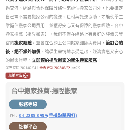
過交流、網路與合約保障等條件來評估搬家公司外，也要確定
自己需不需要搬家公司的搬運、包材與託運協助，才能使學生
掌握住搬家公司費用，並獲得安心又有保障的搬家經驗。台中
搬家推薦【揚陞搬家】，我們不僅在網路上有良好的評價與豐
富的
搬家經驗
，並會在合約上公開搬家細節與費用，
簽訂合約
後，絕不額外加價
，讓學生盡情地享受這趟，經濟實惠又安心
的搬家旅程。
立即預約揚陞搬家的學生搬家服務
！
發布時間:2021/02/04｜
最近更新:2023/08/22
|
2K
版權宣告
台中搬家推薦-揚陞搬家
服務專線
TEL
04-2285-0999(手機點擊撥打)
社群平台