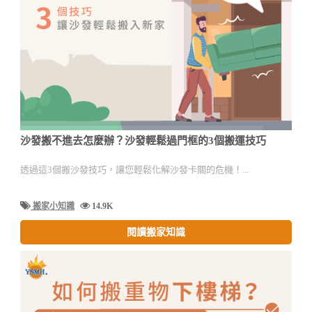
沙發搬不進去怎麼辦？沙發輕鬆過門框的3個搬運技巧
透過這3個搬沙發技巧，讓您輕鬆化解沙發卡關的危機！...
搬家小知識
14.9K
閱讀搬家知識