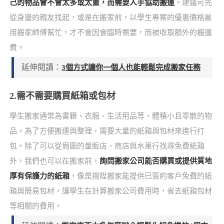
己的物品會不會太多或太重，而需要人手協助搬運
。建議可先
從身邊的親友找起，或是在搬家前，以學生專案的優惠價格雇
用搬家師傅幫忙，才不會因會臨時需要，而被收取額外的搬運
費。
延伸閱讀：
3個方式讓你一個人也能輕鬆完成搬家任務
2.需不需要購買紙箱或包材
學生搬家通常為書籍、衣服、生活用品等，體積小且零散的物
品，為了方便搬運與整理，需要大量的紙箱與包材來進行打
包。除了可以從周圍的量販店、商店與水果行找尋免費紙箱
外，我們也可以在搬家前，
詢問搬家公司能否購買或提供質地
厚有保護力的紙箱
，像是揚陞搬家能提供已簽約客戶免費的紙
箱與簡易包材，讓學生在計算搬家公司費用時，省去紙箱包材
等相關的費用。