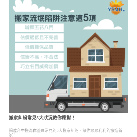
搬家糾紛常見5大狀況教你應對！
揚陞台中搬為你整理常見的5大搬家糾紛，讓你順順利利的搬進新
家！