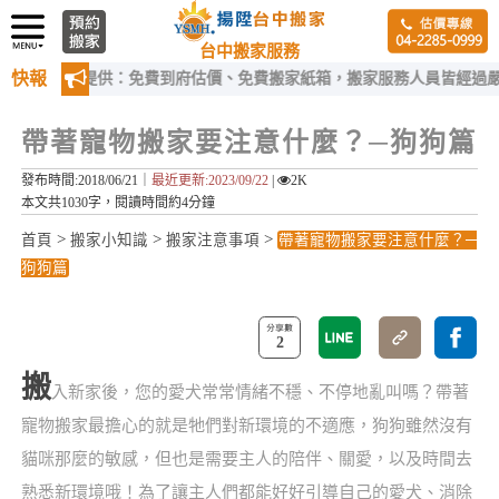
台中搬家服務
快報
家提供：免費到府估價、免費搬家紙箱，搬家服務人員皆經過嚴格訓練！
帶著寵物搬家要注意什麼？─狗狗篇
發布時間:2018/06/21｜
最近更新:2023/09/22
|
2K
本文共1030字，閱讀時間約4分鐘
>
>
>
首頁
搬家小知識
搬家注意事項
帶著寵物搬家要注意什麼？─
狗狗篇
2
搬
入新家後，您的愛犬常常情緒不穩、不停地亂叫嗎？帶著
寵物搬家最擔心的就是牠們對新環境的不適應，狗狗雖然沒有
貓咪那麼的敏感，但也是需要主人的陪伴、關愛，以及時間去
熟悉新環境哦！為了讓主人們都能好好引導自己的愛犬、消除