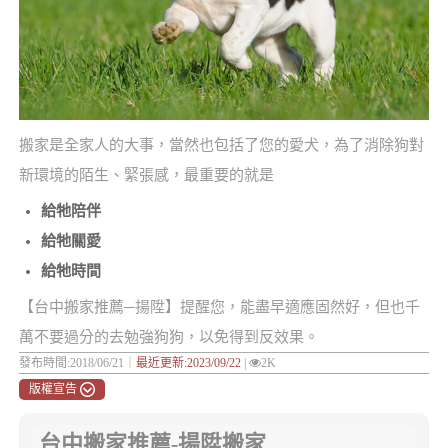
搬家是全家人的大事，當然也包括了您的愛犬，為了消除狗對
新環境的陌生、緊張感，最重要的就是
給牠陪伴
給牠關愛
給牠時間
【台中搬家推薦─揚陞】提醒您，能盡早適應固然好，但也千
萬不要過分的去勉強狗狗，以免得到反效果。
發布時間:2018/06/21｜
最近更新:2023/09/22
|
2K
版權宣告
台中搬家推薦-揚陞搬家