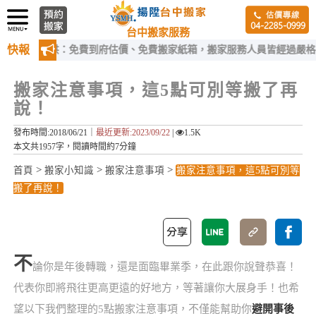
台中搬家服務
快報
供：免費到府估價、免費搬家紙箱，搬家服務人員皆經過嚴格訓練！
搬家注意事項，這5點可別等搬了再
說！
發布時間:2018/06/21｜
最近更新:2023/09/22
|
1.5K
本文共1957字，閱讀時間約7分鐘
>
>
>
首頁
搬家小知識
搬家注意事項
搬家注意事項，這5點可別等
搬了再說！
不
論你是年後轉職，還是面臨畢業季，在此跟你說聲恭喜！
代表你即將飛往更高更遠的好地方，等著讓你大展身手！也希
望以下我們整理的5點搬家注意事項，不僅能幫助你
避開事後