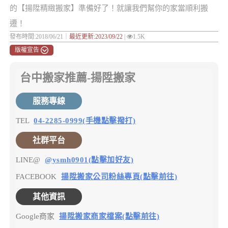
的【揚陞精緻搬家】準備好了！就讓我們幫你的家當順利搬
遷！
發布時間:2018/06/21｜
最近更新:2023/09/22
|
1.5K
版權宣告
台中搬家推薦-揚陞搬家
服務專線
TEL
04-2285-0999(手機點擊撥打)
社群平台
LINE@
@ysmh0901(點擊加好友)
FACEBOOK
揚陞搬家公司粉絲專頁(點擊前往)
其他資訊
Google商家
揚陞搬家商家檔案(點擊前往)