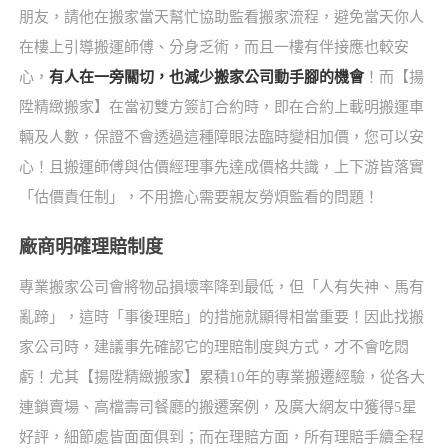
朋友，請他在搬家當天幫忙協助監看搬家流程，避免當天你人
在樓上引導搬運師傅、分身乏術，而且一樓有伴接應也較安
心，
有人在一旁關切，也減少搬家公司動手腳的機會
！而【揚
陞精緻搬家】在當初雙方簽訂合約時，即在合約上載明搬運車
輛及人數，保證不會透過這種障眼法臨時變相加價，您可以安
心！且搬運師傅與估價經理事先達成價格共識，上下游皆落實
「估價責任制」，不用擔心需要親友勞煩監看的問題！
廠商明確理賠制度
專業搬家公司會將物品損壞率降到最低，但「人有失神、馬有
亂蹄」，這時「事後理賠」的措施就顯得相當重要！因此找搬
家公司時，建議事先確認它的理賠制度與方式，才不會吃悶
虧！尤其【揚陞精緻搬家】累積10年的專業搬遷經驗，從各大
連鎖賣場、高檔壽司餐廳的搬遷案例，及廣大網友中獲得5星
好評，細節處皆面面俱到；而在理賠方面，所有理賠手續全程