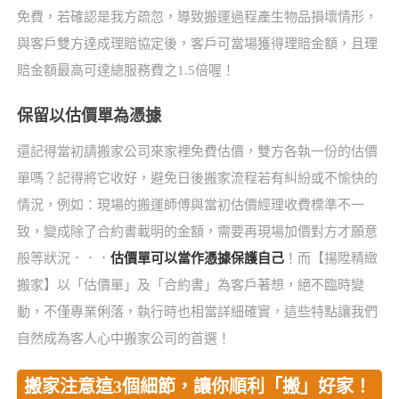
免費，若確認是我方疏忽，導致搬運過程產生物品損壞情形，
與客戶雙方達成理賠協定後，客戶可當場獲得理賠金額，且理
賠金額最高可達總服務費之1.5倍喔！
保留以估價單為憑據
還記得當初請搬家公司來家裡免費估價，雙方各執一份的估價
單嗎？記得將它收好，避免日後搬家流程若有糾紛或不愉快的
情況，例如：現場的搬運師傅與當初估價經理收費標準不一
致，變成除了合約書載明的金額，需要再現場加價對方才願意
般等狀況．．．
估價單可以當作憑據保護自己
！而【揚陞精緻
搬家】以「估價單」及「合約書」為客戶著想，絕不臨時變
動，不僅專業俐落，執行時也相當詳細確實，這些特點讓我們
自然成為客人心中搬家公司的首選！
搬家注意這3個細節，讓你順利「搬」好家！