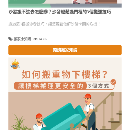
沙發搬不進去怎麼辦？沙發輕鬆過門框的3個搬運技巧
透過這3個搬沙發技巧，讓您輕鬆化解沙發卡關的危機！...
搬家小知識
14.9K
閱讀搬家知識