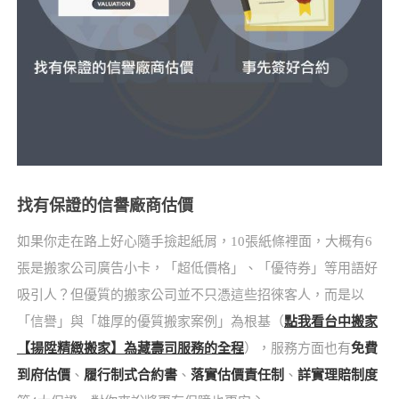
找有保證的信譽廠商估價
如果你走在路上好心隨手撿起紙屑，10張紙條裡面，大概有6
張是搬家公司廣告小卡，「超低價格」、「優待券」等用語好
吸引人？但優質的搬家公司並不只憑這些招徠客人，而是以
「信譽」與「雄厚的優質搬家案例」為根基（
點我看台中搬家
【揚陞精緻搬家】為藏壽司服務的全程
），服務方面也有
免費
到府估價
、
履行制式合約書
、
落實估價責任制
、
詳實理賠制度