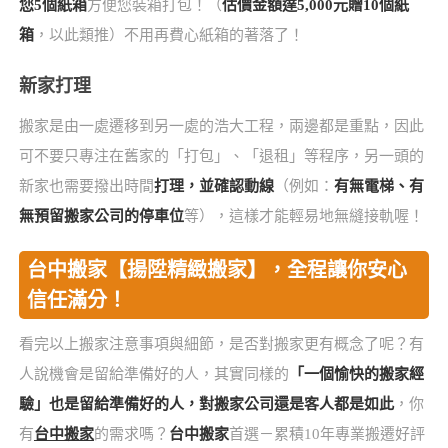
您5個紙箱
方便您裝箱打包！（
估價金額達5,000元贈10個紙
箱
，以此類推）不用再費心紙箱的著落了！
新家打理
搬家是由一處遷移到另一處的浩大工程，兩邊都是重點，因此
可不要只專注在舊家的「打包」、「退租」等程序，另一頭的
新家也需要撥出時間
打理，並確認動線
（例如：
有無電梯、有
無預留搬家公司的停車位
等），這樣才能輕易地無縫接軌喔！
台中搬家【揚陞精緻搬家】，全程讓你安心
信任滿分！
看完以上搬家注意事項與細節，是否對搬家更有概念了呢？有
人說機會是留給準備好的人，其實同樣的
「一個愉快的搬家經
驗」也是留給準備好的人，對搬家公司還是客人都是如此
，你
有
台中搬家
的需求嗎？
台中搬家
首選－累積10年專業搬遷好評