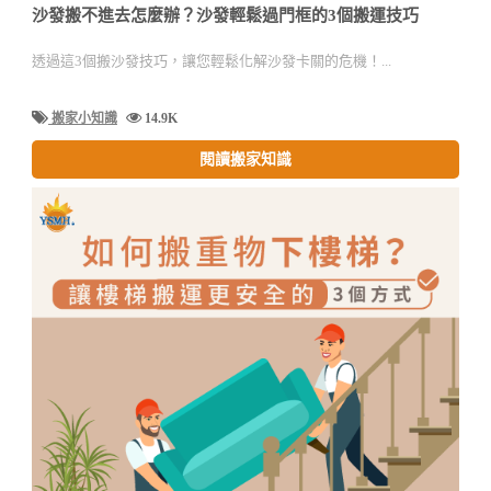
沙發搬不進去怎麼辦？沙發輕鬆過門框的3個搬運技巧
透過這3個搬沙發技巧，讓您輕鬆化解沙發卡關的危機！...
搬家小知識
14.9K
閱讀搬家知識