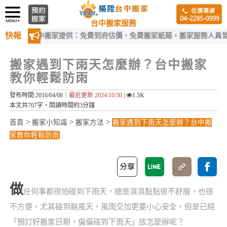
台中搬家服務
快報
揚陞台中搬家提供：免費到府估價、免費搬家紙箱，搬家服務人員皆經過
搬家遇到下雨天怎麼辦？台中搬家
教你輕鬆防雨
發布時間:2016/04/08｜
最近更新:2024/10/30
|
1.5K
本文共707字，閱讀時間約3分鐘
>
>
>
首頁
搬家小知識
搬家方法
搬家遇到下雨天怎麼辦？台中搬
家教你輕鬆防雨
做
任何事都很怕碰到下雨天，總是濕濕黏黏很不舒服，也很
不方便，尤其碰到颱風天，風雨交加更要小心安全，但是已經
「預訂好搬家日期，偏偏碰到下雨天」該怎麼辦呢？