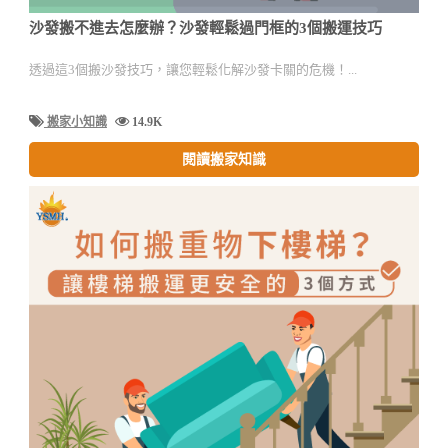
沙發搬不進去怎麼辦？沙發輕鬆過門框的3個搬運技巧
透過這3個搬沙發技巧，讓您輕鬆化解沙發卡關的危機！...
搬家小知識
14.9K
閱讀搬家知識