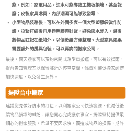
能，例如：家電用品，進水可能導致主機板損壞，甚至報
廢；皮製家具淋雨，內部潮濕可能導致發霉。
小型物品裝箱後，可以在外面多套一個大型塑膠袋當作防
護，拉緊打結後再用透明膠帶封緊，避免雨水滲入，最後
將物品註記在紙箱外，以便後續方便整理。大型家具如果
需要額外的房與包裝，可以再詢問搬家公司。
最後，雨天搬家可以預約密閉式箱型車搬運，可以有效擋雨，
提前告知管理室以保留鄰近的停車空間，儘量別催促搬家師傅
加快速度，以免發生意外。
揚陞台中搬家
建議您先做好防水的打包，以利搬家公司快速搬運，也減低後
續物品損壞的糾紛，讓您開心完成搬家事宜。揚陞堅持提供最
細心的搬家服務，希望不要因求快，而造成物品的損傷，期許