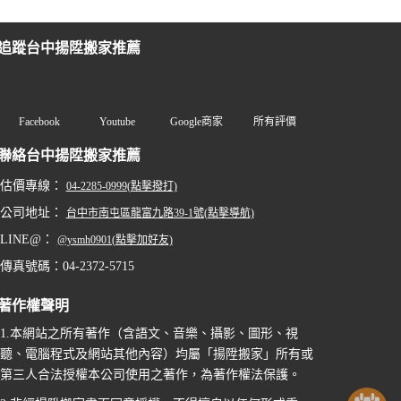
追蹤台中揚陞搬家推薦
Facebook
Youtube
Google商家
所有評價
聯絡台中揚陞搬家推薦
估價專線：
04-2285-0999(點擊撥打)
公司地址：
台中市南屯區龍富九路39-1號(點擊導航)
LINE@：
@ysmh0901(點擊加好友)
傳真號碼：04-2372-5715
著作權聲明
1.本網站之所有著作（含語文、音樂、攝影、圖形、視
聽、電腦程式及網站其他內容）均屬「揚陞搬家」所有或
第三人合法授權本公司使用之著作，為著作權法保護。