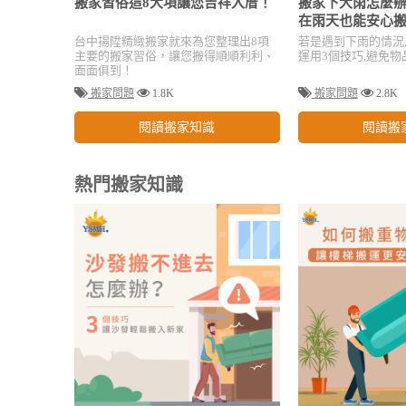
搬家習俗這8大項讓您吉祥入厝！
搬家下大雨怎麼辦
在雨天也能安心
台中揚陞精緻搬家就來為您整理出8項
若是遇到下雨的情況
主要的搬家習俗，讓您搬得順順利利、
運用3個技巧,避免物
面面俱到！
搬家問題
1.8K
搬家問題
2.8K
閱讀搬家知識
閱讀搬
熱門搬家知識