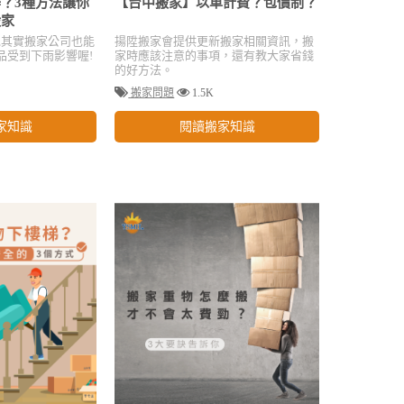
？3種方法讓你
【台中搬家】以車計費？包價制？
搬家
,其實搬家公司也能
揚陞搬家會提供更新搬家相關資訊，搬
品受到下雨影響喔!
家時應該注意的事項，還有教大家省錢
的好方法。
搬家問題
1.5K
家知識
閱讀搬家知識