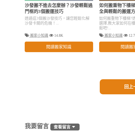
沙發搬不進去怎麼辦？沙發輕鬆過
如何搬重物下樓梯
門框的3個搬運技巧
全與輕鬆的搬運
透過這3個搬沙發技巧，讓您輕鬆化解
如何搬重物下樓梯?
沙發卡關的危機！...
選擇,教大家如何在
鬆吧!...
搬家小知識
14.8K
搬家小知識
12.
閱讀搬家知識
閱讀搬
回上
我要留言
查看留言