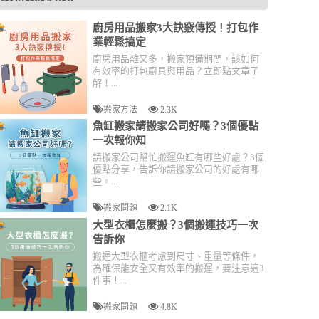
廚房用品搬家3大訣竅傳授！打包作
業輕鬆搞定
廚房用品雜又多，搬家預備期間，該如何
有效率的打包廚具與用品？立即點文章了
解！...
搬家方法
2.3K
魚缸搬家請搬家公司好嗎？3個優點
一次報你知
請搬家公司幫忙搬運魚缸有哪些好處？3個
優點分享，告訴你請搬家公司的好處有哪
些。...
搬家問題
2.1K
大型衣櫃怎麼搬？3個搬運技巧一次
告訴你
搬運大型衣櫃考慮到尺寸、重量等條件，
為確保能安全又有效率的搬運，要注意這3
件事！...
搬家問題
4.8K