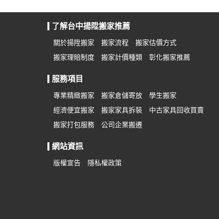
了解台中揚陞搬家推薦
關於揚陞搬家
搬家流程
搬家估價方式
搬家理賠制度
搬家計價種類
彰化搬家推薦
服務項目
專業精緻搬家
搬家倉儲寄放
學生搬家
經濟便宜搬家
搬家家具拆裝
中古家具回收買賣
搬家打包服務
公司企業搬遷
網站資訊
版權宣告
隱私權政策