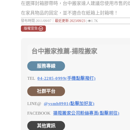
在選擇封箱膠帶時，台中搬家達人建議您使用市售的
在家具物品的固定，並不適合在紙箱上封箱唷！
發布時間:2011/09/07｜
最近更新:2023/09/23
|
1.7K
版權宣告
台中搬家推薦-揚陞搬家
服務專線
TEL
04-2285-0999(手機點擊撥打)
社群平台
LINE@
@ysmh0901(點擊加好友)
FACEBOOK
揚陞搬家公司粉絲專頁(點擊前往)
其他資訊