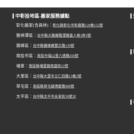
中彰投地區-搬家服務據點
彰化搬家(含員林)：
彰化縣彰化市彰鹿路120巷152號
雅神潭區：
台中縣大雅鄉雅潭路嘉人巷3弄3號
霧峰區：
台中縣霧峰鄉豐正路139號
南投市區：
南投市福山里八德路456號
埔里：
南投縣埔里鎮南盛街22號
大里區：
台中縣大里市立仁四路13巷2號
草屯區：
南投縣草屯鎮博愛路908號
太平區：
台中縣太平市永安街39號3F