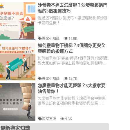
沙發搬不進去怎麼辦？沙發輕鬆過門
框的3個搬運技巧
透過這3個搬沙發技巧，讓您輕鬆化解沙發
卡關的危機！...
搬家小知識
14.8K
如何搬重物下樓梯？3個讓你更安全
與輕鬆的搬運方式
如何搬重物下樓梯?透過4個重點與3個選擇,
教大家如何在樓梯上搬重物更加輕鬆吧!...
搬家小知識
12.7K
怎麼搬重物才能更輕鬆？3大搬家要
訣告訴你！
怎麼搬重物才能更輕鬆？讓揚陞台中搬家
團隊告訴你正確的搬重物姿勢與訣竅！...
搬家方法
9.3K
最新搬家知識