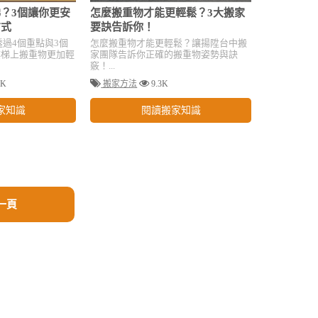
？3個讓你更安
怎麼搬重物才能更輕鬆？3大搬家
方式
要訣告訴你！
透過4個重點與3個
怎麼搬重物才能更輕鬆？讓揚陞台中搬
樓梯上搬重物更加輕
家團隊告訴你正確的搬重物姿勢與訣
竅！...
7K
搬家方法
9.3K
家知識
閱讀搬家知識
一頁