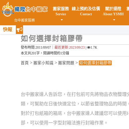
搬家服務
線上預約及估價
關於揚陞
Service
Contact
About YSMH
台中搬家服務
快報
如何選擇封箱膠帶
發布時間:2011/09/07｜
最近更新:2023/09/23
|
1.7K
本文共201字，閱讀時間約1分鐘
>
>
>
首頁
搬家小知識
搬家問題
如何選擇封箱膠帶
台中搬家達人告訴您，在打包前可先將物品衣物整理
類，可幫助在日後快速定位，以節省整理物品的時間
對於打包紙箱的箱底，台中搬家達人建議您可以使用
部，可以使用一字型封箱法進行封箱作業。