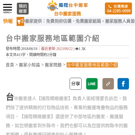
台中搬家服務
快報
陞台中搬家提供：免費到府估價、免費搬家紙箱，搬家服務人員皆經過嚴
台中搬家服務地區範圍介紹
發布時間:2018/06/19｜
最近更新:2023/09/22
|
1.3K
本文共413字，閱讀時間約2分鐘
>
>
>
首頁
搬家小知識
搬家問題
台中搬家服務地區範圍介紹
台
中搬家達人【揚陞精緻搬家】負責人張經理要告訴您，我
們除了提供精緻的打包物品技術、專業的搬運堆疊物品的服務
項目，【揚陞精緻搬家】還提供了中部地區的搬家、搬運服
務，如您想搬家到外縣市，我們也都可以為您提供跨縣市的搬
家服務，還有搬運回頭車的貼心服務唷！