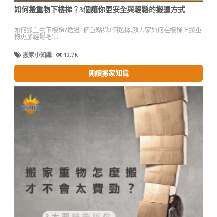
如何搬重物下樓梯？3個讓你更安全與輕鬆的搬運方式
如何搬重物下樓梯?透過4個重點與3個選擇,教大家如何在樓梯上搬重
物更加輕鬆吧!...
搬家小知識
12.7K
閱讀搬家知識