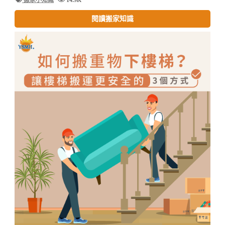
閱讀搬家知識