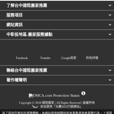
了解台中揚陞搬家推薦
服務項目
網站資訊
中彰投地區-搬家服務據點
Facebook
Youtube
Google商家
所有評價
聯絡台中揚陞搬家推薦
著作權聲明
Copyright © 2018 揚陞搬家 | All Rights Reserved | 版權所有
本站使用「允騰SEO行銷網站」
為了提供您更好的瀏覽體驗，本網站使用相關技術來蒐集使用者瀏覽行為，上滑視