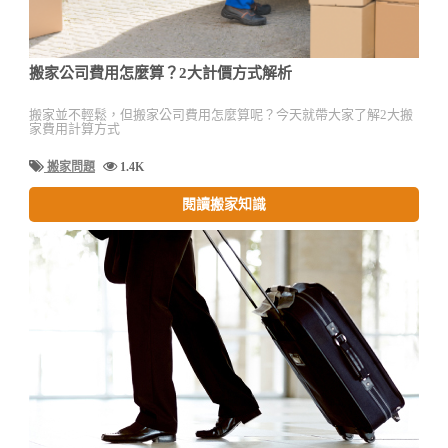
搬家公司費用怎麼算？2大計價方式解析
搬家並不輕鬆，但搬家公司費用怎麼算呢？今天就帶大家了解2大搬
家費用計算方式
搬家問題
1.4K
閱讀搬家知識