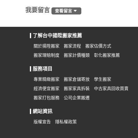
我要留言
查看留言
了解台中揚陞搬家推薦
關於揚陞搬家
搬家流程
搬家估價方式
搬家理賠制度
搬家計價種類
彰化搬家推薦
服務項目
專業精緻搬家
搬家倉儲寄放
學生搬家
經濟便宜搬家
搬家家具拆裝
中古家具回收買賣
搬家打包服務
公司企業搬遷
網站資訊
版權宣告
隱私權政策