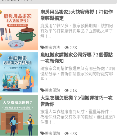
廚房用品搬家3大訣竅傳授！打包作
業輕鬆搞定
廚房用品雜又多，搬家預備期間，該如何
有效率的打包廚具與用品？立即點文章了
解！...
搬家方法
2.3K
魚缸搬家請搬家公司好嗎？3個優點
一次報你知
請搬家公司幫忙搬運魚缸有哪些好處？3個
優點分享，告訴你請搬家公司的好處有哪
些。...
搬家問題
2.1K
大型衣櫃怎麼搬？3個搬運技巧一次
告訴你
搬運大型衣櫃考慮到尺寸、重量等條件，
為確保能安全又有效率的搬運，要注意這3
件事！...
搬家問題
4.8K