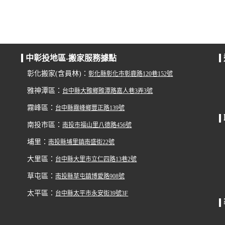
中彰投地區-搬家服務據點
彰化搬家(含員林)：
彰化縣彰化市彰鹿路120巷152號
雅神潭區：
台中縣大雅鄉雅潭路嘉人巷3弄3號
霧峰區：
台中縣霧峰鄉豐正路139號
南投市區：
南投市福山里八德路456號
埔里：
南投縣埔里鎮南盛街22號
大里區：
台中縣大里市立仁四路13巷2號
草屯區：
南投縣草屯鎮博愛路908號
太平區：
台中縣太平市永安街39號3F