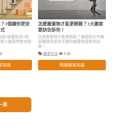
？3個讓你更安
怎麼搬重物才能更輕鬆？3大搬家
方式
要訣告訴你！
透過4個重點與3個
怎麼搬重物才能更輕鬆？讓揚陞台中搬
樓梯上搬重物更加輕
家團隊告訴你正確的搬重物姿勢與訣
竅！...
7K
搬家方法
9.3K
家知識
閱讀搬家知識
一頁