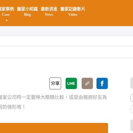
搬家案例
搬家小知識
最新消息
搬家記錄影片
Case
Blog
News
Video
搬家公司時一定要睜大眼睛比較，或是由親朋好友為
氓的情形唷！