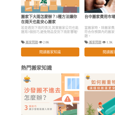
搬家下大雨怎麼辦？3種方法讓你
台中搬家費用市
在雨天也能安心搬家
若是遇到下雨的情況,其實搬家公司也能
當搬家時，除搬家費
運用3個技巧,避免物品受到下雨影響喔!
符合你預算內的搬家
題。
搬家問題
2.8K
搬家問題
1.3K
閱讀搬家知識
閱讀搬
熱門搬家知識