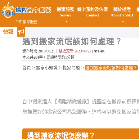
搬家服務
線上預約及估價
關於揚陞
Service
Contact
About YSMH
台中搬家服務
快報
遇到搬家流氓該如何處理？
發布時間:2018/06/21｜
最近更新:2023/09/22
|
1.4K
本文共204字，閱讀時間約1分鐘
>
>
>
首頁
搬家小知識
搬家問題
遇到搬家流氓該如何處理？
台中搬家達人【揚陞精緻搬家】提醒您在搬家前選擇
您推薦好的搬家公司為您服務，這樣可以避免搬家流
遇到搬家流氓怎麼辦？