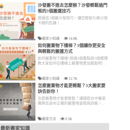
沙發搬不進去怎麼辦？沙發輕鬆過門
框的3個搬運技巧
透過這3個搬沙發技巧，讓您輕鬆化解沙發
卡關的危機！...
搬家小知識
14.8K
如何搬重物下樓梯？3個讓你更安全
與輕鬆的搬運方式
如何搬重物下樓梯?透過4個重點與3個選擇,
教大家如何在樓梯上搬重物更加輕鬆吧!...
搬家小知識
12.7K
怎麼搬重物才能更輕鬆？3大搬家要
訣告訴你！
怎麼搬重物才能更輕鬆？讓揚陞台中搬家
團隊告訴你正確的搬重物姿勢與訣竅！...
搬家方法
9.3K
最新搬家知識