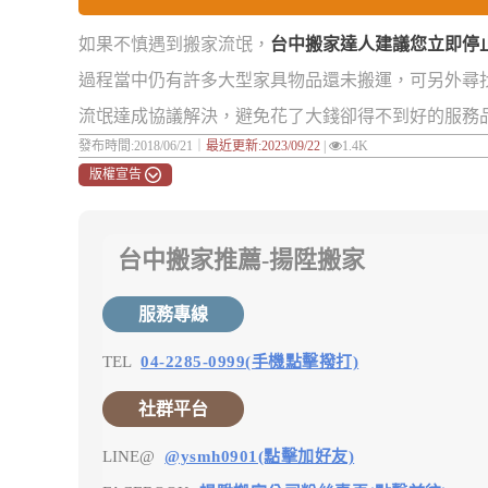
如果不慎遇到搬家流氓，
台中搬家達人建議您立即停
過程當中仍有許多大型家具物品還未搬運，可另外尋
流氓達成協議解決，避免花了大錢卻得不到好的服務
發布時間:2018/06/21｜
最近更新:2023/09/22
|
1.4K
版權宣告
台中搬家推薦-揚陞搬家
服務專線
TEL
04-2285-0999(手機點擊撥打)
社群平台
LINE@
@ysmh0901(點擊加好友)