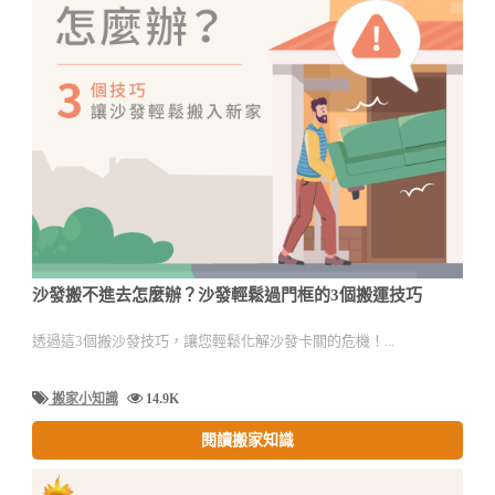
沙發搬不進去怎麼辦？沙發輕鬆過門框的3個搬運技巧
透過這3個搬沙發技巧，讓您輕鬆化解沙發卡關的危機！...
搬家小知識
14.9K
閱讀搬家知識