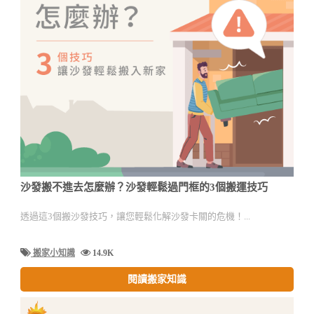
沙發搬不進去怎麼辦？沙發輕鬆過門框的3個搬運技巧
透過這3個搬沙發技巧，讓您輕鬆化解沙發卡關的危機！...
搬家小知識
14.9K
閱讀搬家知識