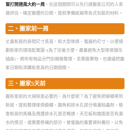
窗打開通風大約一周
，在這個期間可以先行請搬家公司的人來
做評估，確定搬遷的日期，提前準備紙箱等各式包裝的材料。
二、搬家前一周
丈量新居的房間尺寸長寬，和大型傢俱、電器的尺寸，以便規
劃新家的環境配置圖¬(為了往後方便，盡量避免大型傢俱擋住
插座)，將所有物品分門別類做整理，丟棄廢棄物，也建議把搬
家日期和添購新家具的日期錯開。
三、搬家5天前
搬新家前的大掃除是必要的，為什麼呢？為了避免把蟑螂帶到
新居，提前整理傢俱櫥櫃、牆角和排水孔部分噴灑殺蟲劑，檢
查新居的馬桶及周遭排水孔是否暢通，天花板和牆面是否有漏
水的情況、或需要修補的部分。替電腦的重要資料備份，以免