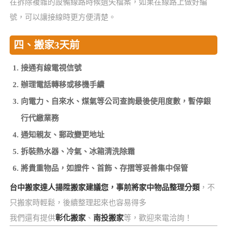
在拆除複雜的設備線路時候遺失檔案，如果在線路上做好編
號，可以讓接線時更方便清楚。
四、搬家3天前
接通有線電視信號
辦理電話轉移或移機手續
向電力、自來水、煤氣等公司查詢最後使用度數，暫停銀
行代繳業務
通知親友、郵政變更地址
拆裝熱水器、冷氣、冰箱清洗除霜
將貴重物品，如證件、首飾、存摺等妥善集中保管
台中搬家達人揚陞搬家建議您，事前將家中物品整理分類
，不
只搬家時輕鬆，後續整理起來也容易得多
我們還有提供
彰化搬家
、
南投搬家
等，歡迎來電洽詢！